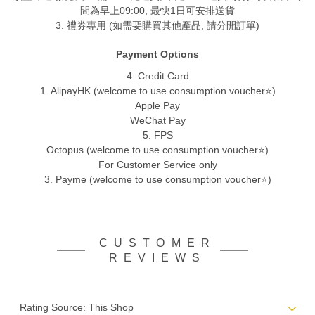
間為早上09:00, 最快1日可安排送貨
3. 禮券專用 (如需要購買其他產品, 請分開訂單)
Payment Options
4. Credit Card
1. AlipayHK (welcome to use consumption voucher⭐)
Apple Pay
WeChat Pay
5. FPS
Octopus (welcome to use consumption voucher⭐)
For Customer Service only
3. Payme (welcome to use consumption voucher⭐)
CUSTOMER
REVIEWS