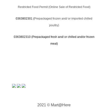
Restricted Food Permit (Online Sale of Restricted Food)
0363802301 (
Prepackaged frozen and/ or imported chilled
poultry)
0363802310 (
Prepackaged fresh and/ or chilled and/or frozen
meat)
2021 © Mart@Here