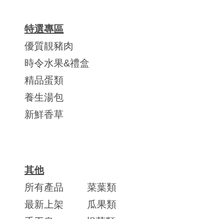
特選專區
優質靚豬肉
時令水果&禮盒
精品蛋類
養生湯包
新鮮香草
其他
所有產品
菜葉類
最新上架
瓜果類