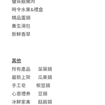
優質靚豬肉
時令水果&禮盒
精品蛋類
養生湯包
新鮮香草
其他
所有產品
菜葉類
最新上架
瓜果類
手工皂
根莖類
心意禮券
豆類
冰鮮家禽
菇菌類