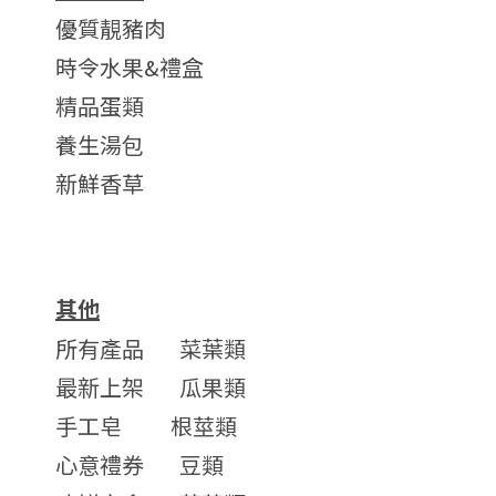
優質靚豬肉
時令水果&禮盒
精品蛋類
養生湯包
新鮮香草
其他
所有產品
菜葉類
最新上架
瓜果類
手工皂
根莖類
心意禮券
豆類