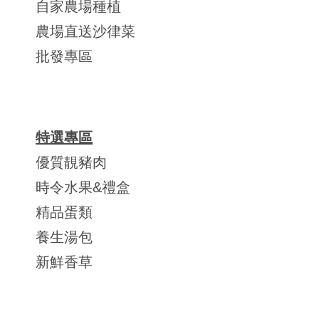
自家農場種植
農場直送沙律菜
批發專區
特選專區
優質靚豬肉
時令水果&禮盒
精品蛋類
養生湯包
新鮮香草