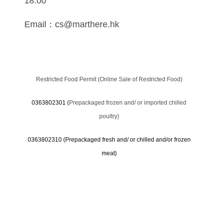
18:00
Email：cs@marthere.hk
Restricted Food Permit (Online Sale of Restricted Food)
0363802301 (
Prepackaged frozen and/ or imported chilled
poultry)
0363802310 (
Prepackaged fresh and/ or chilled and/or frozen
meat)