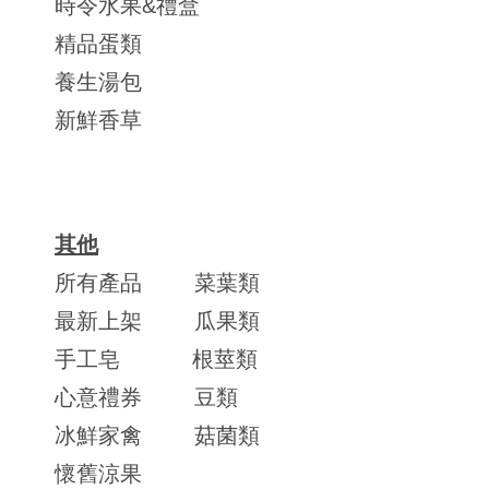
時令水果&禮盒
精品蛋類
養生湯包
新鮮香草
其他
所有產品
菜葉類
最新上架
瓜果類
手工皂
根莖類
心意禮券
豆類
冰鮮家禽
菇菌類
懷舊涼果