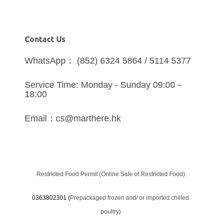
Contact Us
WhatsApp： (852) 6324 5864 / 5114 5377
Service Time: Monday - Sunday 09:00－
18:00
Email：cs@marthere.hk
Restricted Food Permit (Online Sale of Restricted Food)
0363802301 (
Prepackaged frozen and/ or imported chilled
poultry)