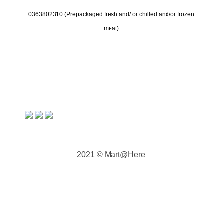
0363802310 (
Prepackaged fresh and/ or chilled and/or frozen
meat)
2021 © Mart@Here