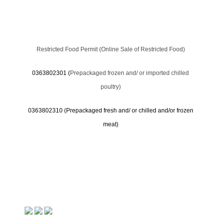
Restricted Food Permit (Online Sale of Restricted Food)
0363802301 (
Prepackaged frozen and/ or imported chilled
poultry)
0363802310 (
Prepackaged fresh and/ or chilled and/or frozen
meat)