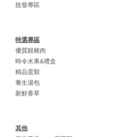
批發專區
特選專區
優質靚豬肉
時令水果&禮盒
精品蛋類
養生湯包
新鮮香草
其他