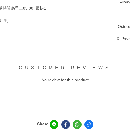
1. Alip
時間為早上09:00, 最快1
訂單)
Octopu
3. Pay
CUSTOMER REVIEWS
No review for this product
Share