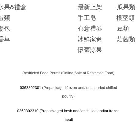
水果&禮盒
最新上架
瓜果類
蛋類
手工皂
根莖類
湯包
心意禮券
豆類
香草
冰鮮家禽
菇菌類
懷舊涼果
Restricted Food Permit (Online Sale of Restricted Food)
0363802301 (
Prepackaged frozen and/ or imported chilled
poultry)
0363802310 (
Prepackaged fresh and/ or chilled and/or frozen
meat)