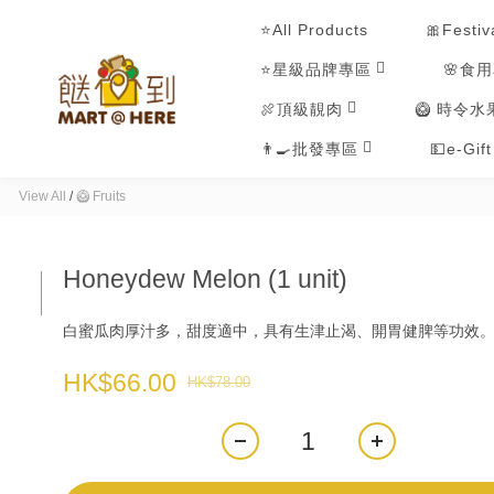
⭐All Products
🎀Festiv
⭐星級品牌專區
🌸食
🍖頂級靚肉
🥝 時令水
👨‍🍳批發專區
💵e-Gif
View All
/
🥝 Fruits
Honeydew Melon (1 unit)
白蜜瓜肉厚汁多，甜度適中，具有生津止渴、開胃健脾等功效
HK$66.00
HK$78.00