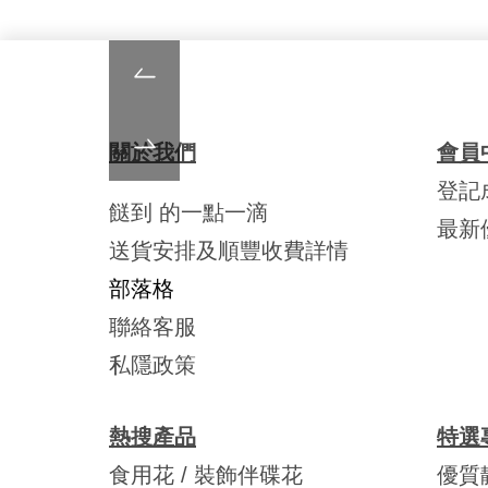
關於我們
會員
登記
餸到 的一點一滴
最新
送貨安排及順豐收費詳情
部落格
聯絡客服
私隱政策
熱搜產品
特選
食用花 / 裝飾伴碟花
優質