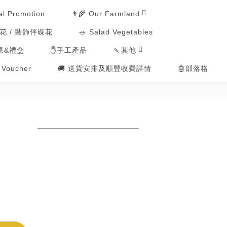
👨‍🌾 Our Farmland
al Promotion
用花 / 裝飾伴碟花
🥗 Salad Vegetables
🍡其他
果&禮盒
✋手工產品
t Voucher
🚚 送貨安排及順豐收費詳情
🤖部落格
。