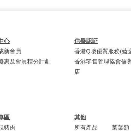
中心
信譽認証
成新會員
香港Q嘜優質服務(藍金
優惠及會員積分計劃
香港零售管理協會信
店
專區
其他
靚豬肉
所有產品
菜葉類