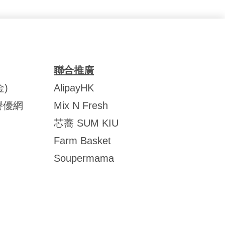
聯合推廣
)
AlipayHK
譽優網
Mix N Fresh
芯蕎 SUM KIU
Farm Basket
Soupermama