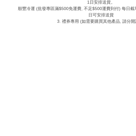
1日安排送貨。
順豐冷運 (批發專區滿$500免運費, 不足$500運費到付) 每日截單
日可安排送貨
3. 禮券專用 (如需要購買其他產品, 請分開