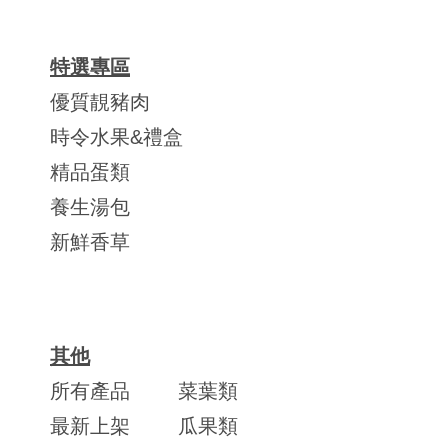
特選專區
優質靚豬肉
時令水果&禮盒
精品蛋類
養生湯包
新鮮香草
其他
所有產品
菜葉類
最新上架
瓜果類