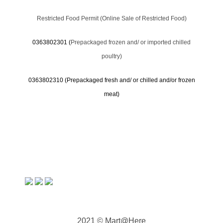
Restricted Food Permit (Online Sale of Restricted Food)
0363802301 (
Prepackaged frozen and/ or imported chilled
poultry)
0363802310 (
Prepackaged fresh and/ or chilled and/or frozen
meat)
2021 © Mart@Here