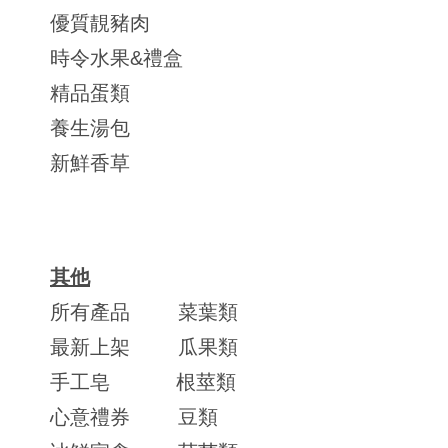
優質靚豬肉
時令水果&禮盒
精品蛋類
養生湯包
新鮮香草
其他
所有產品
菜葉類
最新上架
瓜果類
手工皂
根莖類
心意禮券
豆類