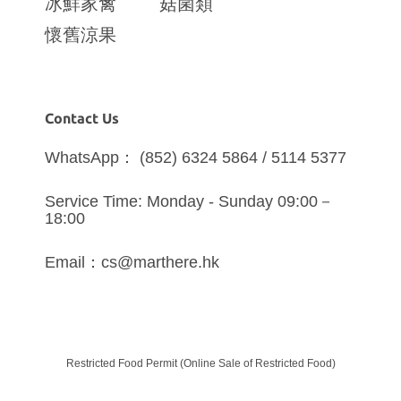
冰鮮家禽
菇菌類
懷舊涼果
Contact Us
WhatsApp： (852) 6324 5864 / 5114 5377
Service Time: Monday - Sunday 09:00－
18:00
Email：cs@marthere.hk
Restricted Food Permit (Online Sale of Restricted Food)