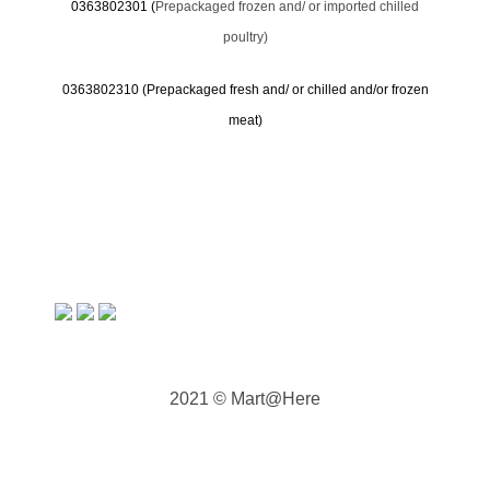
0363802301 (
Prepackaged frozen and/ or imported chilled
poultry)
0363802310 (
Prepackaged fresh and/ or chilled and/or frozen
meat)
2021 © Mart@Here