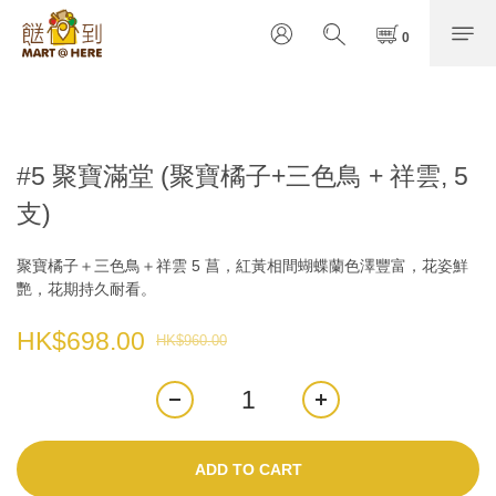
#5 聚寶滿堂 (聚寶橘子+三色鳥 + 祥雲, 5
支)
聚寶橘子＋三色鳥＋祥雲 5 菖，紅黃相間蝴蝶蘭色澤豐富，花姿鮮
艷，花期持久耐看。
HK$698.00
HK$960.00
ADD TO CART