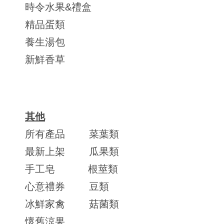
時令水果&禮盒
精品蛋類
養生湯包
新鮮香草
其他
所有產品
菜葉類
最新上架
瓜果類
手工皂
根莖類
心意禮券
豆類
冰鮮家禽
菇菌類
懷舊涼果