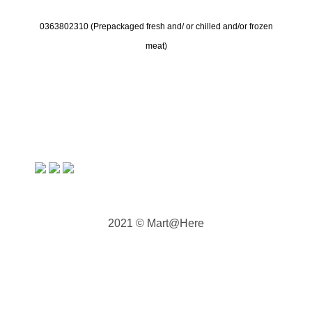
0363802310 (
Prepackaged fresh and/ or chilled and/or frozen
meat)
2021 © Mart@Here