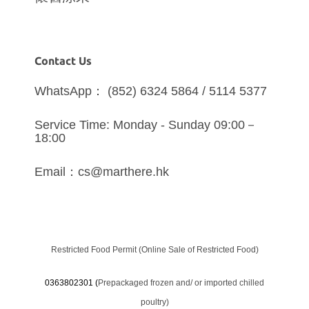
Contact Us
WhatsApp： (852) 6324 5864 / 5114 5377
Service Time: Monday - Sunday 09:00－
18:00
Email：cs@marthere.hk
Restricted Food Permit (Online Sale of Restricted Food)
0363802301 (
Prepackaged frozen and/ or imported chilled
poultry)