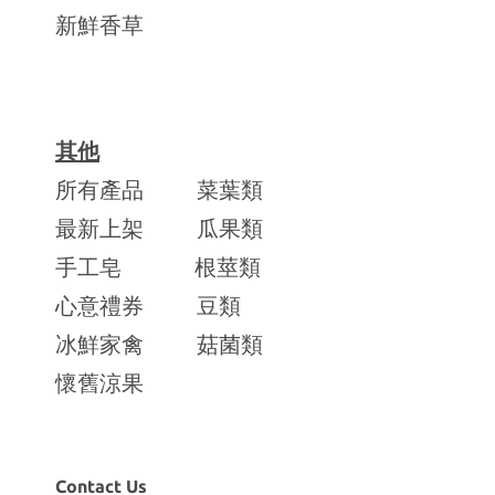
新鮮香草
其他
所有產品
菜葉類
最新上架
瓜果類
手工皂
根莖類
心意禮券
豆類
冰鮮家禽
菇菌類
懷舊涼果
Contact Us