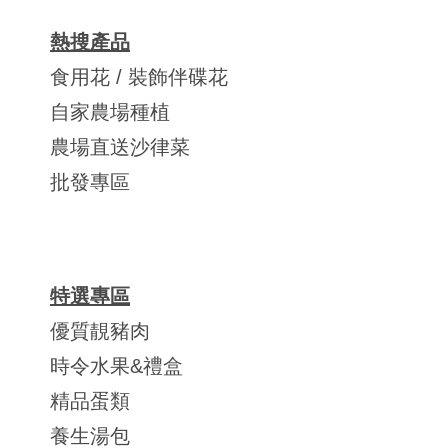
熱搜產品
食用花 / 裝飾伴碟花
自家農場種植
農場直送沙律菜
批發專區
特選專區
優質靚豬肉
時令水果&禮盒
精品蛋類
養生湯包