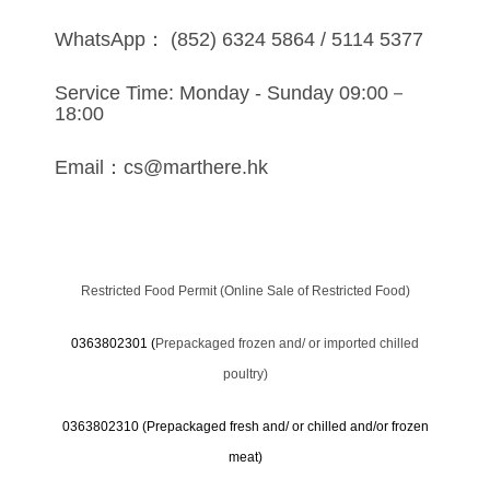
WhatsApp： (852) 6324 5864 / 5114 5377
Service Time: Monday - Sunday 09:00－
18:00
Email：cs@marthere.hk
Restricted Food Permit (Online Sale of Restricted Food)
0363802301 (
Prepackaged frozen and/ or imported chilled
poultry)
0363802310 (
Prepackaged fresh and/ or chilled and/or frozen
meat)