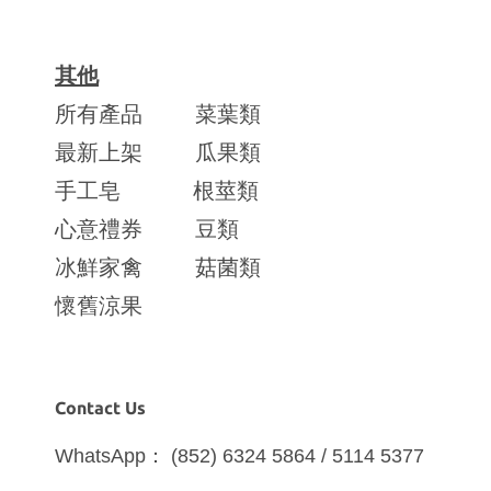
其他
所有產品
菜葉類
最新上架
瓜果類
手工皂
根莖類
心意禮券
豆類
冰鮮家禽
菇菌類
懷舊涼果
Contact Us
WhatsApp： (852) 6324 5864 / 5114 5377