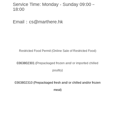
Service Time: Monday - Sunday 09:00－
18:00
Email：cs@marthere.hk
Restricted Food Permit (Online Sale of Restricted Food)
0363802301 (
Prepackaged frozen and/ or imported chilled
poultry)
0363802310 (
Prepackaged fresh and/ or chilled and/or frozen
meat)