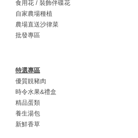
食用花 / 裝飾伴碟花
自家農場種植
農場直送沙律菜
批發專區
特選專區
優質靚豬肉
時令水果&禮盒
精品蛋類
養生湯包
新鮮香草