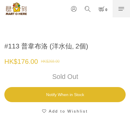
#113 普韋布洛 (洋水仙, 2個)
HK$176.00
HK$268.00
Sold Out
Notify When in Stock
Add to Wishlist