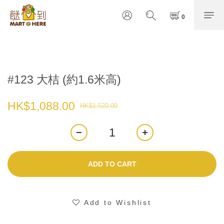
#123 大桔 (約1.6米高)
HK$1,088.00
HK$1,520.00
ADD TO CART
Add to Wishlist