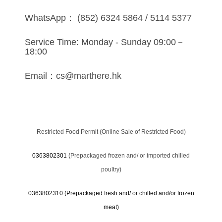
WhatsApp： (852) 6324 5864 / 5114 5377
Service Time: Monday - Sunday 09:00－
18:00
Email：cs@marthere.hk
Restricted Food Permit (Online Sale of Restricted Food)
0363802301 (
Prepackaged frozen and/ or imported chilled
poultry)
0363802310 (
Prepackaged fresh and/ or chilled and/or frozen
meat)