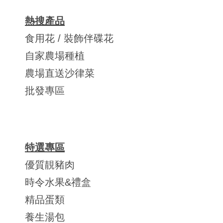
熱搜產品
食用花 / 裝飾伴碟花
自家農場種植
農場直送沙律菜
批發專區
特選專區
優質靚豬肉
時令水果&禮盒
精品蛋類
養生湯包