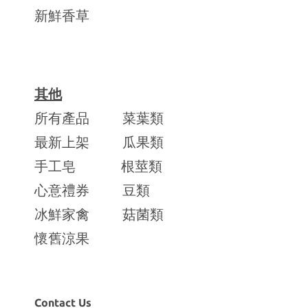
新鮮香草
其他
所有產品
菜葉類
最新上架
瓜果類
手工皂
根莖類
心意禮券
豆類
冰鮮家禽
菇菌類
懷舊涼果
Contact Us