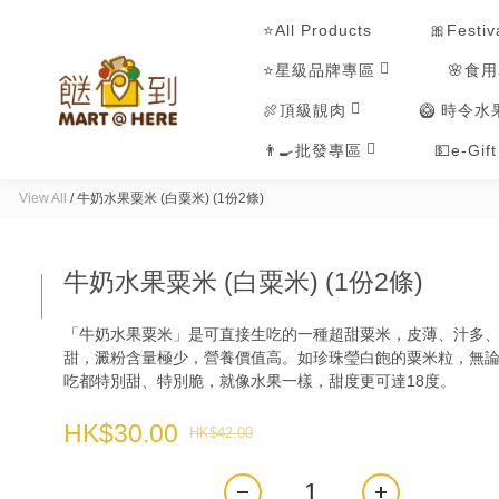
⭐All Products
🎀Festiv
⭐星級品牌專區
🌸食
🍖頂級靚肉
🥝 時令水
👨‍🍳批發專區
💵e-Gif
View All
/
牛奶水果粟米 (白粟米) (1份2條)
牛奶水果粟米 (白粟米) (1份2條)
「牛奶水果粟米」是可直接生吃的一種超甜粟米，皮薄、汁多
甜，澱粉含量極少，營養價值高。如珍珠瑩白飽的粟米粒，無
吃都特別甜、特別脆，就像水果一樣，甜度更可達18度。
HK$30.00
HK$42.00