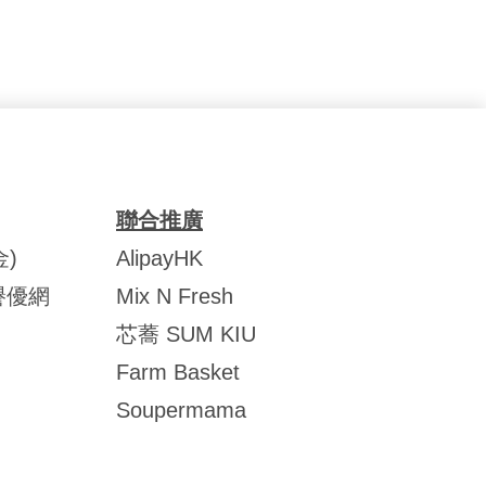
聯合推廣
)
AlipayHK
譽優網
Mix N Fresh
芯蕎 SUM KIU
Farm Basket
Soupermama