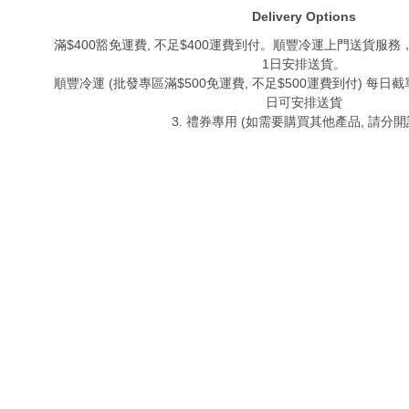
Delivery Options
滿$400豁免運費, 不足$400運費到付。順豐冷運上門送貨服務
1日安排送貨。
順豐冷運 (批發專區滿$500免運費, 不足$500運費到付) 每日截單
日可安排送貨
3. 禮券專用 (如需要購買其他產品, 請分開