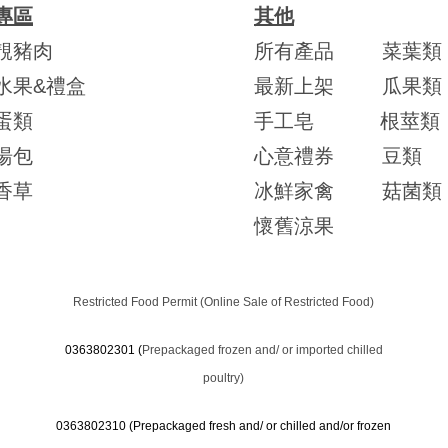
專區
其他
靚豬肉
所有產品
菜葉類
水果&禮盒
最新上架
瓜果類
蛋類
手工皂
根莖類
湯包
心意禮券
豆類
香草
冰鮮家禽
菇菌類
懷舊涼果
Restricted Food Permit (Online Sale of Restricted Food)
0363802301 (
Prepackaged frozen and/ or imported chilled
poultry)
0363802310 (
Prepackaged fresh and/ or chilled and/or frozen