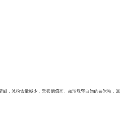
清甜，澱粉含量極少，營養價值高。如珍珠瑩白飽的粟米粒，無