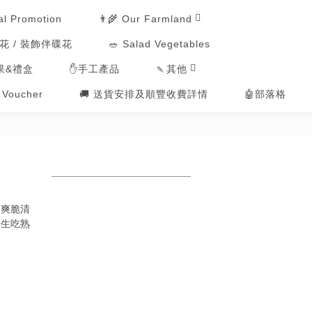
👨‍🌾 Our Farmland
al Promotion
用花 / 裝飾伴碟花
🥗 Salad Vegetables
🍡其他
果&禮盒
✋手工產品
t Voucher
🚚 送貨安排及順豐收費詳情
🤖部落格
、爽脆清
論生吃熟