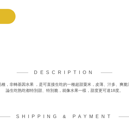
DESCRIPTION
品種，非轉基因水果 ，是可直接生吃的一種超甜粟米，皮薄、汁多、爽脆
論生吃熟吃都特別甜、特別脆，就像水果一樣，甜度更可達18度。
SHIPPING & PAYMENT