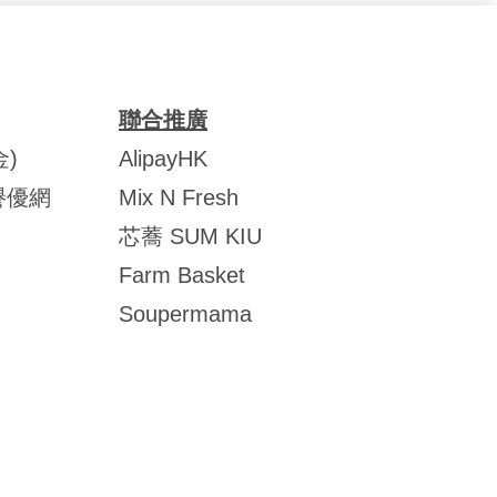
聯合推廣
)
AlipayHK
譽優網
Mix N Fresh
芯蕎 SUM KIU
Farm Basket
Soupermama