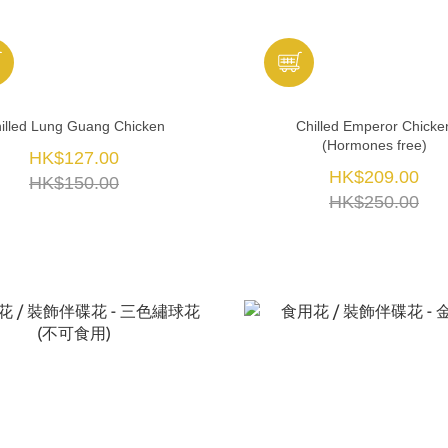
illed Lung Guang Chicken
Chilled Emperor Chicke
(Hormones free)
HK$127.00
HK$209.00
HK$150.00
HK$250.00