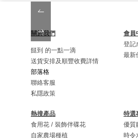
關於我們
會員
登記
餸到 的一點一滴
最新
送貨安排及順豐收費詳情
部落格
聯絡客服
私隱政策
熱搜產品
特選
食用花 / 裝飾伴碟花
優質
自家農場種植
時令