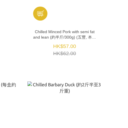
Chilled Minced Pork with semi fat
and lean (約半斤/300g) (五豐, 本地
屠宰)
HK$57.00
HK$62.00