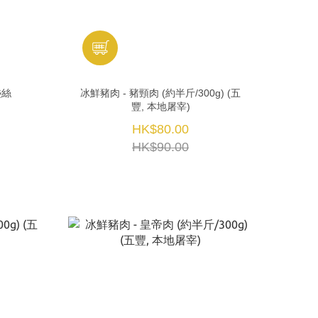
盏絲
冰鮮豬肉 - 豬頸肉 (約半斤/300g) (五
豐, 本地屠宰)
HK$80.00
HK$90.00