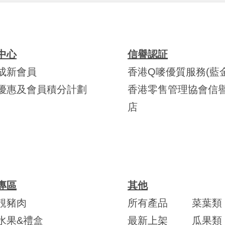
中心
信譽認証
成新會員
香港Q嘜優質服務(藍金
優惠及會員積分計劃
香港零售管理協會信
店
專區
其他
靚豬肉
所有產品
菜葉類
水果&禮盒
最新上架
瓜果類