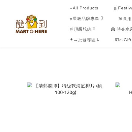
⭐All Products
🎀Festiv
⭐星級品牌專區
🌸食
🍖頂級靚肉
🥝 時令水
👨‍🍳批發專區
💵e-Gif