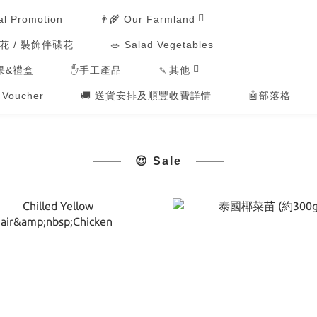
👨‍🌾 Our Farmland
al Promotion
用花 / 裝飾伴碟花
🥗 Salad Vegetables
🍡其他
果&禮盒
✋手工產品
t Voucher
🚚 送貨安排及順豐收費詳情
🤖部落格
😍 Sale