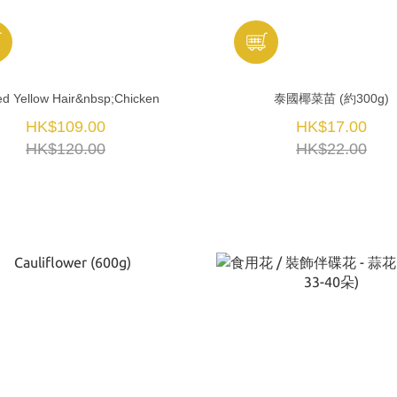
led Yellow Hair&nbsp;Chicken
泰國椰菜苗 (約300g)
HK$109.00
HK$17.00
HK$120.00
HK$22.00