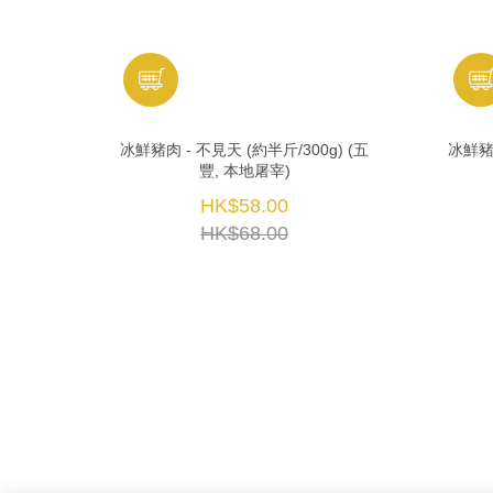
冰鮮豬肉 - 不見天 (約半斤/300g) (五
冰鮮豬肉
豐, 本地屠宰)
HK$58.00
HK$68.00