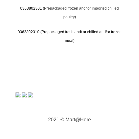
0363802301 (
Prepackaged frozen and/ or imported chilled
poultry)
0363802310 (
Prepackaged fresh and/ or chilled and/or frozen
meat)
2021 © Mart@Here