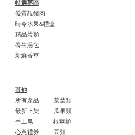
特選專區
優質靚豬肉
時令水果&禮盒
精品蛋類
養生湯包
新鮮香草
其他
所有產品
菜葉類
最新上架
瓜果類
手工皂
根莖類
心意禮券
豆類