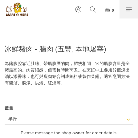
冰鮮豬肉 - 腩肉 (五豐, 本地屠宰)
為豬腹腔靠近肚腩、帶脂肪層的肉，肥瘦相間，它的脂肪含量是全
豬最高的。肉質細嫩，但需長時間烹煮。在烹飪中主要用於煎煉出
油以添香味，也可與瘦肉結合制成餡料或製作菜餚。適宜烹調方法
有醬滷、燜燉、烘焙、紅燒等。
重量
Please message the shop owner for order details.