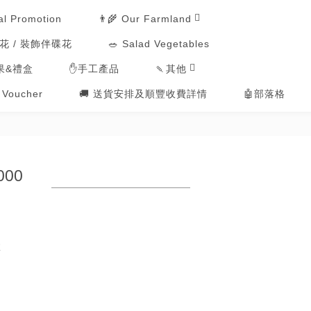
👨‍🌾 Our Farmland
al Promotion
用花 / 裝飾伴碟花
🥗 Salad Vegetables
🍡其他
果&禮盒
✋手工產品
t Voucher
🚚 送貨安排及順豐收費詳情
🤖部落格
000
效