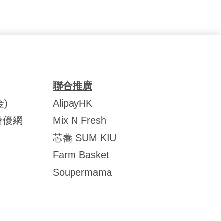
聯合推廣
)
AlipayHK
譽優網
Mix N Fresh
芯蕎 SUM KIU
Farm Basket
Soupermama