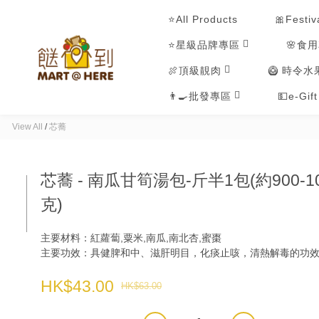
⭐All Products
🎀Festiv
⭐星級品牌專區
🌸食
🍖頂級靚肉
🥝 時令水
👨‍🍳批發專區
💵e-Gif
View All
/
芯蕎
芯蕎 - 南瓜甘筍湯包-斤半1包(約900-1
克)
主要材料：紅蘿蔔,粟米,南瓜,南北杏,蜜棗
主要功效：具健脾和中、滋肝明目，化痰止咳，清熱解毒的功
HK$43.00
HK$63.00