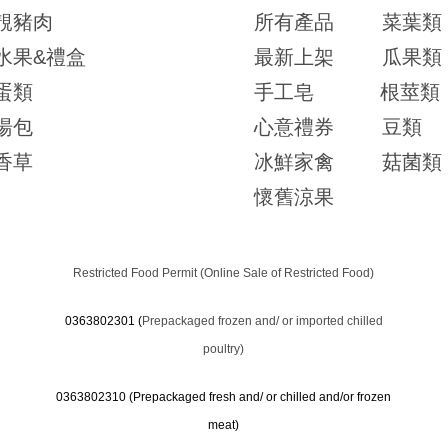
靚豬肉
所有產品
菜葉類
水果&禮盒
最新上架
瓜果類
蛋類
手工皂
根莖類
湯包
心意禮券
豆類
香草
冰鮮家禽
菇菌類
懷舊涼果
Restricted Food Permit (Online Sale of Restricted Food)
0363802301 (
Prepackaged frozen and/ or imported chilled
poultry)
0363802310 (
Prepackaged fresh and/ or chilled and/or frozen
meat)