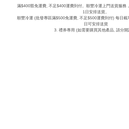
滿$400豁免運費, 不足$400運費到付。順豐冷運上門送貨服務
1日安排送貨。
順豐冷運 (批發專區滿$500免運費, 不足$500運費到付) 每日截單
日可安排送貨
3. 禮券專用 (如需要購買其他產品, 請分開