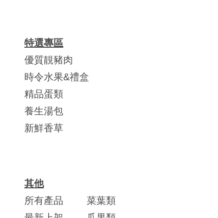
特選專區
優質靚豬肉
時令水果&禮盒
精品蛋類
養生湯包
新鮮香草
其他
所有產品
菜葉類
最新上架
瓜果類