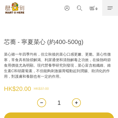
芯蕎 - 寧夏菜心 (約400-500g)
菜心雖一年四季均有，但立秋後的菜心口感更嫩、更脆。菜心性微
寒，常食具有除煩解渴、利尿通便和清熱解毒之功效，在燥熱時節
食用價值尤為明顯。現代營養學研究則發現，菜心富含粗纖維、維
生素C和胡蘿蔔素，不但能夠刺激腸胃蠕動起到潤腸、助消化的作
用，對護膚和養顏也有一定的作用。
HK$20.00
HK$37.00