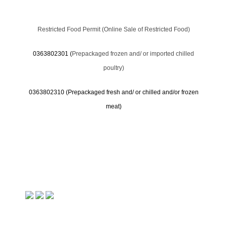
Restricted Food Permit (Online Sale of Restricted Food)
0363802301 (
Prepackaged frozen and/ or imported chilled
poultry)
0363802310 (
Prepackaged fresh and/ or chilled and/or frozen
meat)