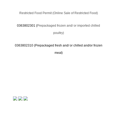
Restricted Food Permit (Online Sale of Restricted Food)
0363802301 (
Prepackaged frozen and/ or imported chilled
poultry)
0363802310 (
Prepackaged fresh and/ or chilled and/or frozen
meat)