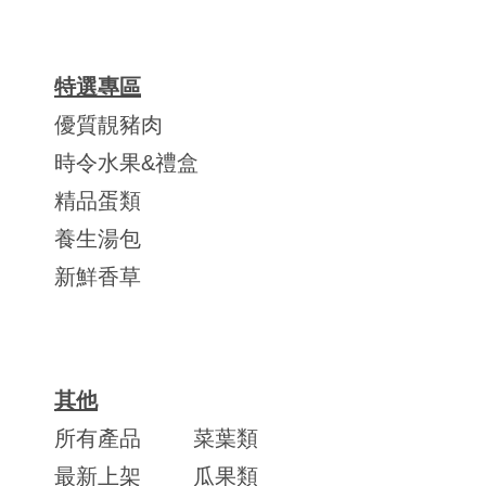
特選專區
優質靚豬肉
時令水果&禮盒
精品蛋類
養生湯包
新鮮香草
其他
所有產品
菜葉類
最新上架
瓜果類