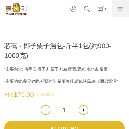
芯蕎 - 椰子栗子湯包-斤半1包(約900-
1000克)
"主要內含: 佛手瓜,椰子肉,栗子肉,紅蘿蔔,粟米,南北杏,蜜棗
-主要功效:養胃健脾,補腎強筋,補虛強壯,益氣祛風,令人面部潤澤"
HK$79.00
HK$103.00
ADD TO CART