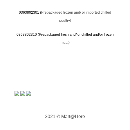
0363802301 (
Prepackaged frozen and/ or imported chilled
poultry)
0363802310 (
Prepackaged fresh and/ or chilled and/or frozen
meat)
2021 © Mart@Here