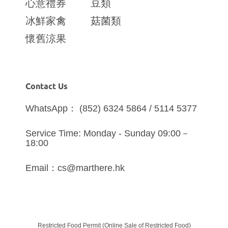
心意禮券
豆類
冰鮮家禽
菇菌類
懷舊涼果
Contact Us
WhatsApp： (852) 6324 5864 / 5114 5377
Service Time: Monday - Sunday 09:00－
18:00
Email：cs@marthere.hk
Restricted Food Permit (Online Sale of Restricted Food)