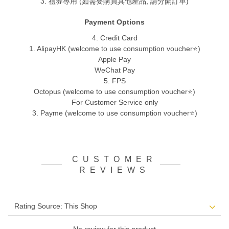
3. 禮券專用 (如需要購買其他產品, 請分開訂單)
Payment Options
4. Credit Card
1. AlipayHK (welcome to use consumption voucher⭐)
Apple Pay
WeChat Pay
5. FPS
Octopus (welcome to use consumption voucher⭐)
For Customer Service only
3. Payme (welcome to use consumption voucher⭐)
CUSTOMER
REVIEWS