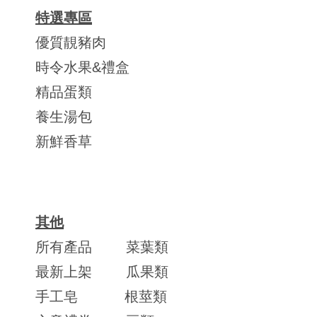
特選專區
優質靚豬肉
時令水果&禮盒
精品蛋類
養生湯包
新鮮香草
其他
所有產品
菜葉類
最新上架
瓜果類
手工皂
根莖類