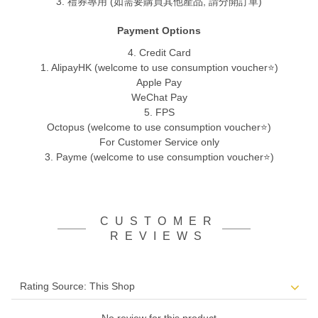
3. 禮券專用 (如需要購買其他產品, 請分開訂單)
Payment Options
4. Credit Card
1. AlipayHK (welcome to use consumption voucher⭐)
Apple Pay
WeChat Pay
5. FPS
Octopus (welcome to use consumption voucher⭐)
For Customer Service only
3. Payme (welcome to use consumption voucher⭐)
CUSTOMER
REVIEWS