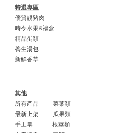
特選專區
優質靚豬肉
時令水果&禮盒
精品蛋類
養生湯包
新鮮香草
其他
所有產品
菜葉類
最新上架
瓜果類
手工皂
根莖類