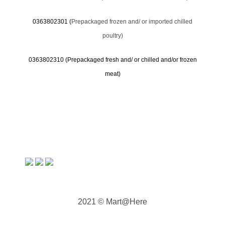
0363802301 (
Prepackaged frozen and/ or imported chilled
poultry)
0363802310 (
Prepackaged fresh and/ or chilled and/or frozen
meat)
2021 © Mart@Here