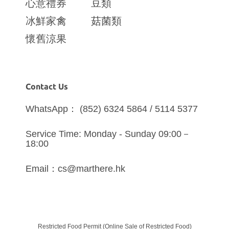
心意禮券
豆類
冰鮮家禽
菇菌類
懷舊涼果
Contact Us
WhatsApp： (852) 6324 5864 / 5114 5377
Service Time: Monday - Sunday 09:00－
18:00
Email：cs@marthere.hk
Restricted Food Permit (Online Sale of Restricted Food)