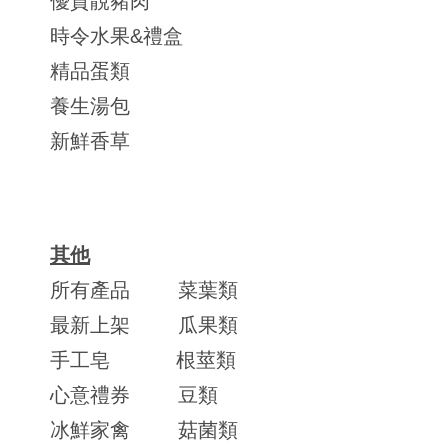
優質靚豬肉
時令水果&禮盒
精品蛋類
養生湯包
新鮮香草
其他
所有產品
菜葉類
最新上架
瓜果類
手工皂
根莖類
心意禮券
豆類
冰鮮家禽
菇菌類