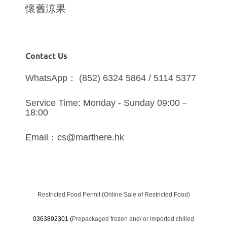
懷舊涼果
Contact Us
WhatsApp： (852) 6324 5864 / 5114 5377
Service Time: Monday - Sunday 09:00－
18:00
Email：cs@marthere.hk
Restricted Food Permit (Online Sale of Restricted Food)
0363802301 (
Prepackaged frozen and/ or imported chilled