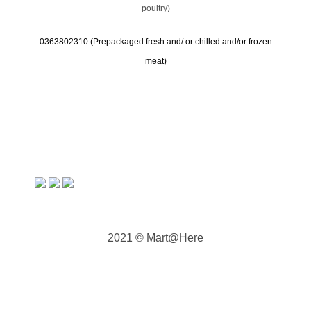
poultry)
0363802310 (
Prepackaged fresh and/ or chilled and/or frozen
meat)
2021 © Mart@Here