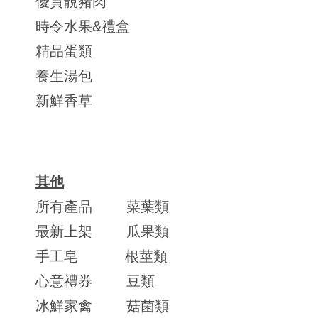
優質靚豬肉
時令水果&禮盒
精品蛋類
養生湯包
新鮮香草
其他
所有產品
菜葉類
最新上架
瓜果類
手工皂
根莖類
心意禮券
豆類
冰鮮家禽
菇菌類