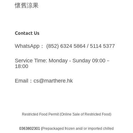
懷舊涼果
Contact Us
WhatsApp： (852) 6324 5864 / 5114 5377
Service Time: Monday - Sunday 09:00－
18:00
Email：cs@marthere.hk
Restricted Food Permit (Online Sale of Restricted Food)
0363802301 (
Prepackaged frozen and/ or imported chilled