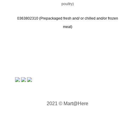
poultry)
0363802310 (
Prepackaged fresh and/ or chilled and/or frozen
meat)
2021 © Mart@Here