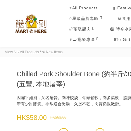
⭐All Products
🎀Festiv
⭐星級品牌專區
🌸食
🍖頂級靚肉
🥝 時令水
👨‍🍳批發專區
💵e-Gif
View All
/
All Products
/
📢 New items
Chilled Pork Shoulder Bone (約半斤/3
(五豐, 本地屠宰)
因扁平如扇，又名扇骨。肉味較淡，骨頭鬆軟，肉多柔軟，脂
帶有少許膠質。非常適合煲湯，久煲不韌，肉質仍很嫩滑。
HK$58.00
HK$63.00