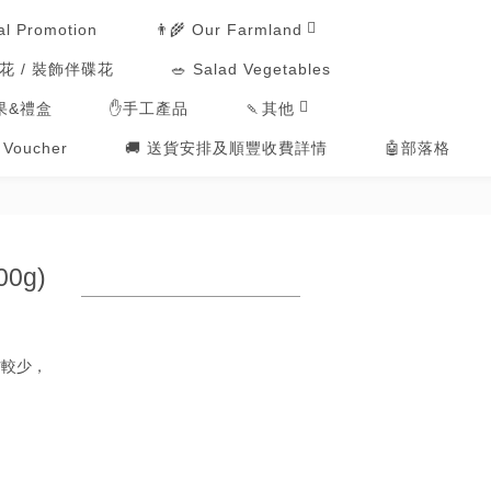
👨‍🌾 Our Farmland
al Promotion
用花 / 裝飾伴碟花
🥗 Salad Vegetables
🍡其他
果&禮盒
✋手工產品
t Voucher
🚚 送貨安排及順豐收費詳情
🤖部落格
00g)
肪較少，