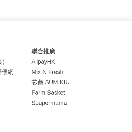
聯合推廣
)
AlipayHK
譽優網
Mix N Fresh
芯蕎 SUM KIU
Farm Basket
Soupermama