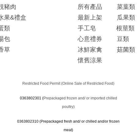
靚豬肉
所有產品
菜葉類
水果&禮盒
最新上架
瓜果類
蛋類
手工皂
根莖類
湯包
心意禮券
豆類
香草
冰鮮家禽
菇菌類
懷舊涼果
Restricted Food Permit (Online Sale of Restricted Food)
0363802301 (
Prepackaged frozen and/ or imported chilled
poultry)
0363802310 (
Prepackaged fresh and/ or chilled and/or frozen
meat)