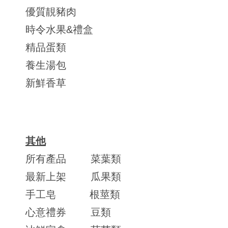
優質靚豬肉
時令水果&禮盒
精品蛋類
養生湯包
新鮮香草
其他
所有產品
菜葉類
最新上架
瓜果類
手工皂
根莖類
心意禮券
豆類