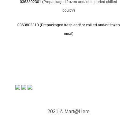
0363802301 (
Prepackaged frozen and/ or imported chilled
poultry)
0363802310 (
Prepackaged fresh and/ or chilled and/or frozen
meat)
2021 © Mart@Here