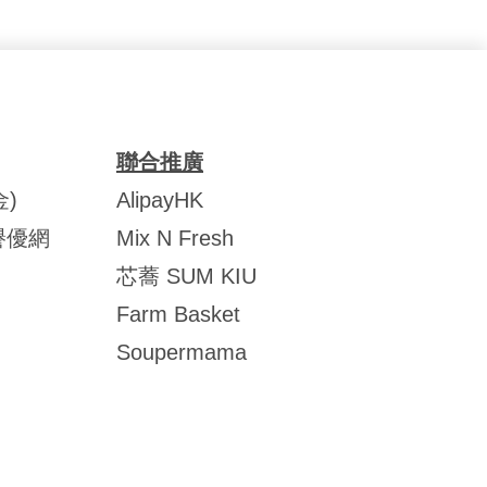
聯合推廣
)
AlipayHK
譽優網
Mix N Fresh
芯蕎 SUM KIU
Farm Basket
Soupermama