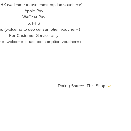
ayHK (welcome to use consumption voucher⭐)
Apple Pay
WeChat Pay
5. FPS
s (welcome to use consumption voucher⭐)
For Customer Service only
me (welcome to use consumption voucher⭐)