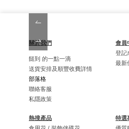
關於我們
會員
登記
餸到 的一點一滴
最新
送貨安排及順豐收費詳情
部落格
聯絡客服
私隱政策
熱搜產品
特選
食用花 / 裝飾伴碟花
優質