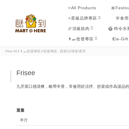
⭐All Products
🎀Festiv
⭐星級品牌專區
🌸食
🍖頂級靚肉
🥝 時令水
👨‍🍳批發專區
💵e-Gif
View All
/
👨‍🍳批發專區
/
批發專區 - 西菜/沙律菜/香草
Frisee
九牙菜口感清爽，略帶辛香，常被用於涼拌、炒菜或作為湯品
重量