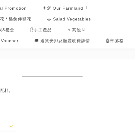
👨‍🌾 Our Farmland
al Promotion
用花 / 裝飾伴碟花
🥗 Salad Vegetables
🍡其他
果&禮盒
✋手工產品
t Voucher
🚚 送貨安排及順豐收費詳情
🤖部落格
的配料。