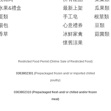
水果&禮盒
最新上架
瓜果類
蛋類
手工皂
根莖類
湯包
心意禮券
豆類
香草
冰鮮家禽
菇菌類
懷舊涼果
Restricted Food Permit (Online Sale of Restricted Food)
0363802301 (
Prepackaged frozen and/ or imported chilled
poultry)
0363802310 (
Prepackaged fresh and/ or chilled and/or frozen
meat)