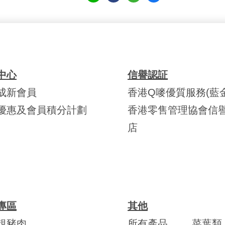
中心
信譽認証
成新會員
香港Q嘜優質服務(藍金
優惠及會員積分計劃
香港零售管理協會信
店
專區
其他
靚豬肉
所有產品
菜葉類