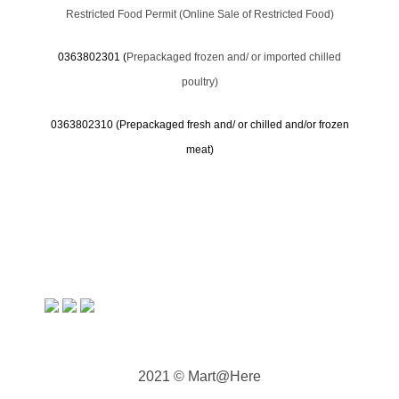
Restricted Food Permit (Online Sale of Restricted Food)
0363802301 (
Prepackaged frozen and/ or imported chilled
poultry)
0363802310 (
Prepackaged fresh and/ or chilled and/or frozen
meat)
2021 © Mart@Here