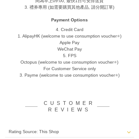
間為早上09:00, 最快1日可安排送貨
3. 禮券專用 (如需要購買其他產品, 請分開訂單)
Payment Options
4. Credit Card
1. AlipayHK (welcome to use consumption voucher⭐)
Apple Pay
WeChat Pay
5. FPS
Octopus (welcome to use consumption voucher⭐)
For Customer Service only
3. Payme (welcome to use consumption voucher⭐)
CUSTOMER
REVIEWS