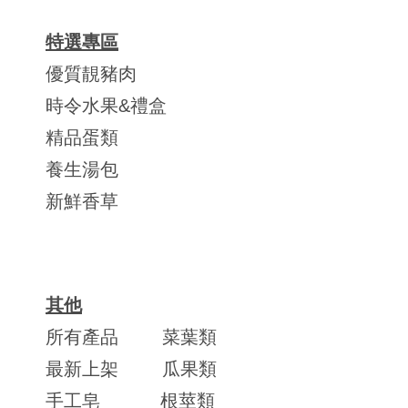
特選專區
優質靚豬肉
時令水果&禮盒
精品蛋類
養生湯包
新鮮香草
其他
所有產品
菜葉類
最新上架
瓜果類
手工皂
根莖類