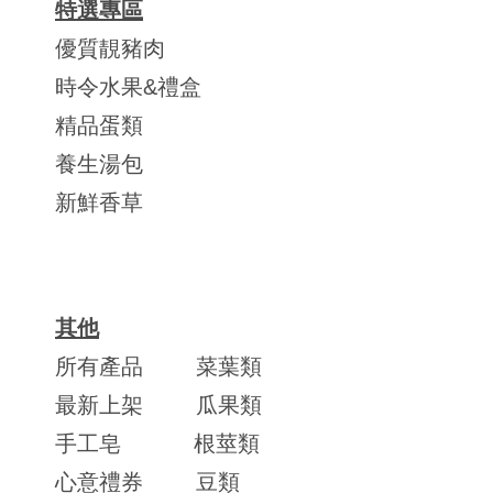
特選專區
優質靚豬肉
時令水果&禮盒
精品蛋類
養生湯包
新鮮香草
其他
所有產品
菜葉類
最新上架
瓜果類
手工皂
根莖類
心意禮券
豆類