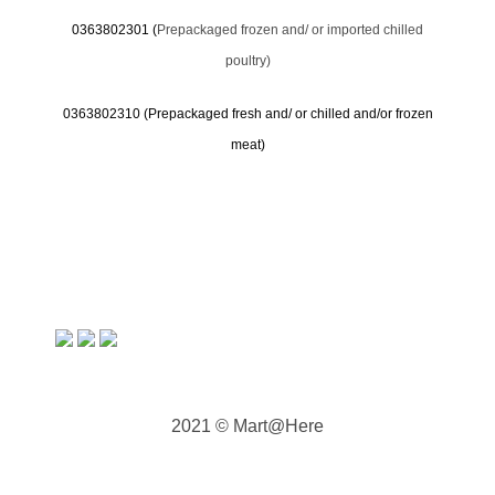
0363802301 (
Prepackaged frozen and/ or imported chilled
poultry)
0363802310 (
Prepackaged fresh and/ or chilled and/or frozen
meat)
2021 © Mart@Here