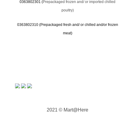
0363802301 (
Prepackaged frozen and/ or imported chilled
poultry)
0363802310 (
Prepackaged fresh and/ or chilled and/or frozen
meat)
2021 © Mart@Here