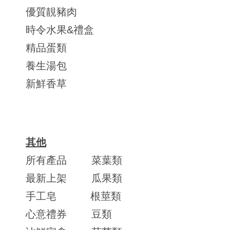
優質靚豬肉
時令水果&禮盒
精品蛋類
養生湯包
新鮮香草
其他
所有產品
菜葉類
最新上架
瓜果類
手工皂
根莖類
心意禮券
豆類