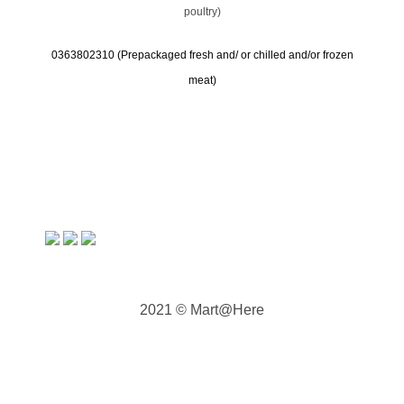
poultry)
0363802310 (
Prepackaged fresh and/ or chilled and/or frozen
meat)
2021 © Mart@Here