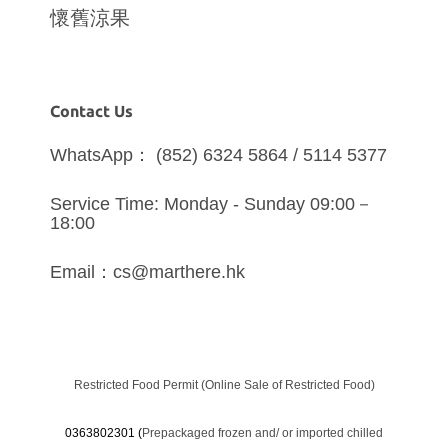
懷舊涼果
Contact Us
WhatsApp： (852) 6324 5864 / 5114 5377
Service Time: Monday - Sunday 09:00－
18:00
Email：cs@marthere.hk
Restricted Food Permit (Online Sale of Restricted Food)
0363802301 (
Prepackaged frozen and/ or imported chilled