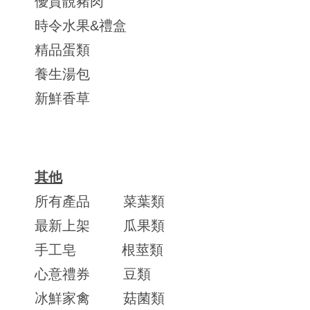
優質靚豬肉
時令水果&禮盒
精品蛋類
養生湯包
新鮮香草
其他
所有產品
菜葉類
最新上架
瓜果類
手工皂
根莖類
心意禮券
豆類
冰鮮家禽
菇菌類