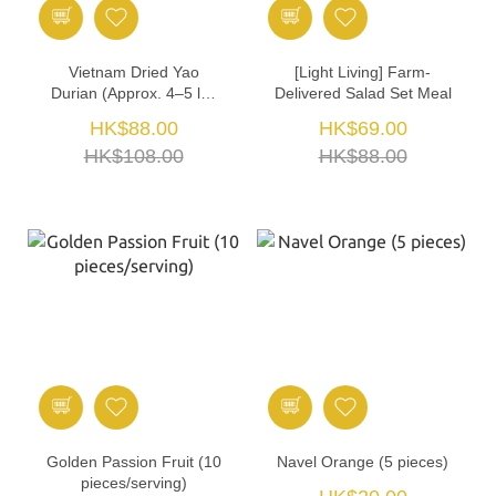
Vietnam Dried Yao
[Light Living] Farm-
Durian (Approx. 4–5 lbs
Delivered Salad Set Meal
each)
HK$88.00
HK$69.00
HK$108.00
HK$88.00
Golden Passion Fruit (10
Navel Orange (5 pieces)
pieces/serving)