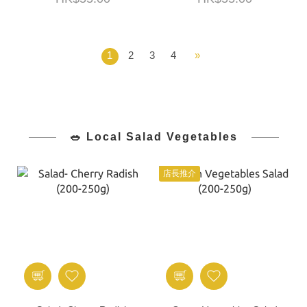
1
2
3
4
»
🥗 Local Salad Vegetables
店長推介