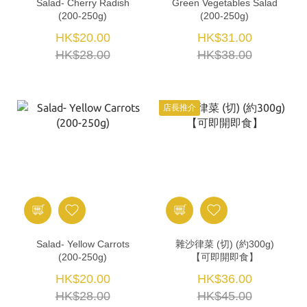
Salad- Cherry Radish
Green Vegetables Salad
(200-250g)
(200-250g)
HK$20.00
HK$31.00
HK$28.00
HK$38.00
店長推介
Salad- Yellow Carrots
雜沙律菜 (切) (約300g)
(200-250g)
【可即開即食】
HK$20.00
HK$36.00
HK$28.00
HK$45.00