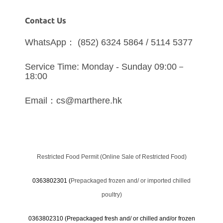
Contact Us
WhatsApp： (852) 6324 5864 / 5114 5377
Service Time: Monday - Sunday 09:00－
18:00
Email：cs@marthere.hk
Restricted Food Permit (Online Sale of Restricted Food)
0363802301 (
Prepackaged frozen and/ or imported chilled
poultry)
0363802310 (
Prepackaged fresh and/ or chilled and/or frozen