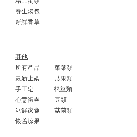
精品蛋類
養生湯包
新鮮香草
其他
所有產品
菜葉類
最新上架
瓜果類
手工皂
根莖類
心意禮券
豆類
冰鮮家禽
菇菌類
懷舊涼果