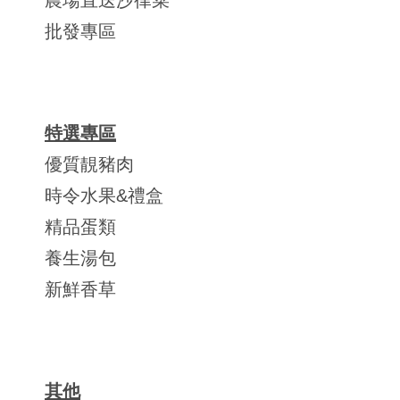
農場直送沙律菜
批發專區
特選專區
優質靚豬肉
時令水果&禮盒
精品蛋類
養生湯包
新鮮香草
其他