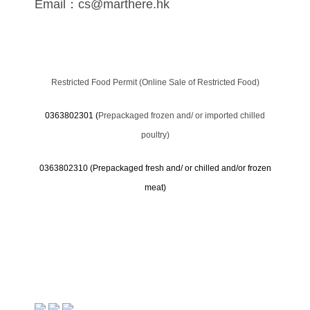
Email：cs@marthere.hk
Restricted Food Permit (Online Sale of Restricted Food)
0363802301 (
Prepackaged frozen and/ or imported chilled
poultry)
0363802310 (
Prepackaged fresh and/ or chilled and/or frozen
meat)