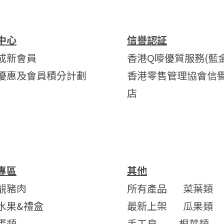
中心
信譽認証
成新會員
香港Q嘜優質服務(藍金
優惠及會員積分計劃
香港零售管理協會信
店
專區
其他
靚豬肉
所有產品
菜葉類
水果&禮盒
最新上架
瓜果類
蛋類
手工皂
根莖類