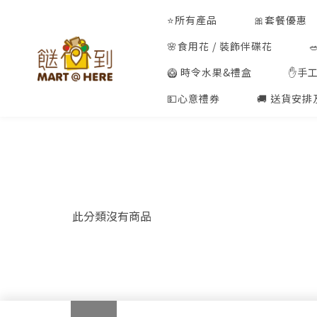
⭐所有產品
🎀套餐優惠
🌸食用花 / 裝飾伴碟花
🥝 時令水果&禮盒
✋手
💵心意禮券
🚚 送貨安
此分類沒有商品