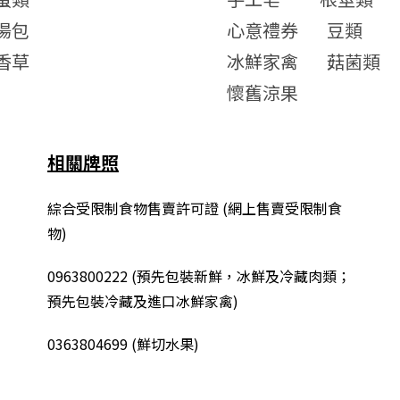
湯包
心意禮券
豆類
香草
冰鮮家禽
菇菌類
懷舊涼果
相關牌照
綜合
受限制食物售賣許可證 (網上售賣受限制食
物)
0963800222
(
預先包裝新鮮，冰鮮及冷藏肉類；
預先包裝冷藏及進口冰鮮家禽
)
0363804699 (鮮切水果)