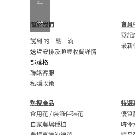
關於我們
會員
登記
餸到 的一點一滴
最新
送貨安排及順豐收費詳情
部落格
聯絡客服
私隱政策
熱搜產品
特選
食用花 / 裝飾伴碟花
優質
自家農場種植
時令
農場直送沙律菜
精品