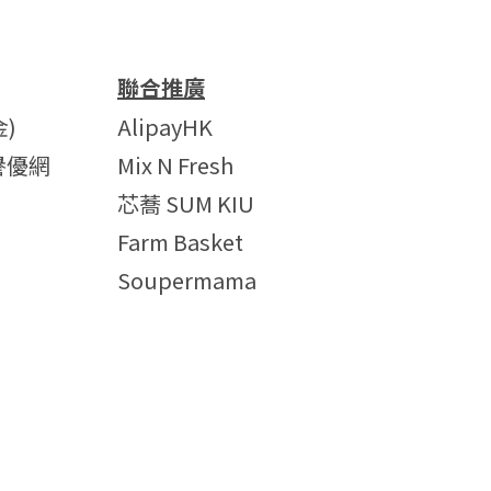
聯合推廣
)
AlipayHK
譽優網
Mix N Fresh
芯蕎 SUM KIU
Farm Basket
Soupermama