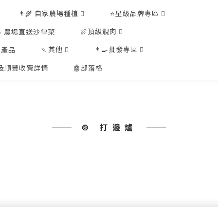
👨‍🌾 自家農場種植
⭐星級品牌專區
🍖頂級靚肉
🥗 農場直送沙律菜
🍡其他
👨‍🍳批發專區
工產品
排及順豐收費詳情
🤖部落格
🍲 打邊爐