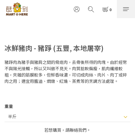
冰鮮豬肉 - 豬踭 (五豐, 本地屠宰)
豬踭肉為豬手與豬肩之間的脅底肉，去骨後所得的肉塊。由於經常
不與陽光接觸，所以又叫做不見天。肉質腍軟偏瘦，肌肉纖維較
粗，夾雜的筋膜較多，但鮮香味濃，可切成肉絲、肉片、肉丁或碎
肉之用；適宜用醬滷、燜燉、紅燒、蒸煮等的烹調方法處理。
重量
若想購買，請聯絡我們。