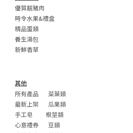
優質靚豬肉
時令水果&禮盒
精品蛋類
養生湯包
新鮮香草
其他
所有產品
菜葉類
最新上架
瓜果類
手工皂
根莖類
心意禮券
豆類