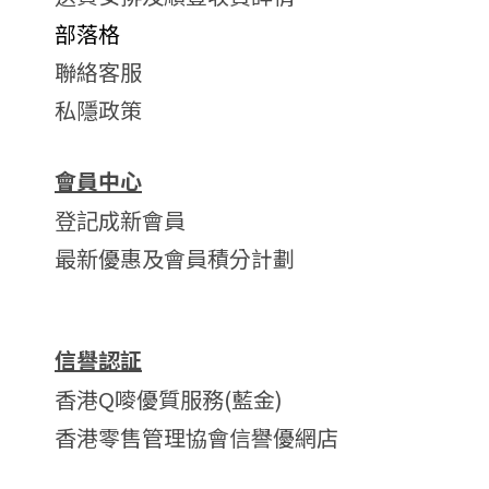
部落格
聯絡客服
私隱政策
會員中心
登記成新會員
最新優惠及會員積分計劃
信譽認証
香港Q嘜優質服務(藍金)
香港零售管理協會信譽優網店