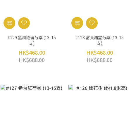
#129 墨潤絕倫芍藥 (13-15
#128 富貴滿堂芍藥 (13-15
支)
支)
HK$468.00
HK$468.00
HK$688.00
HK$688.00