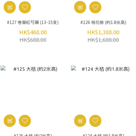
#127 卷葉紅芍藥 (13-15支)
#126 桂花樹 (約1.8米高)
HK$468.00
HK$1,388.00
HK$688.00
HK$1,688.00
#125 大桔 (約2米高)
#124 大桔 (約1.8米高)