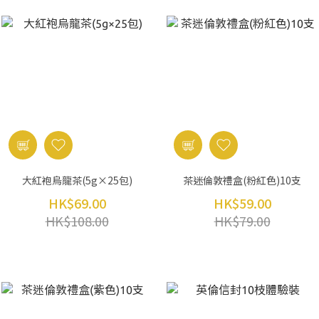
大紅袍烏龍茶(5g×25包)
茶迷倫敦禮盒(粉紅色)10支
HK$69.00
HK$59.00
HK$108.00
HK$79.00