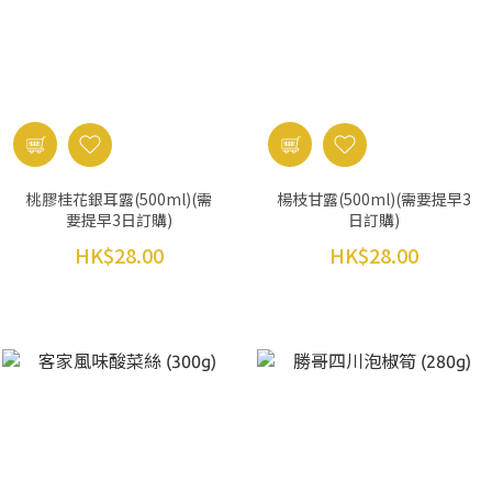
桃膠桂花銀耳露(500ml)(需
楊枝甘露(500ml)(需要提早3
要提早3日訂購)
日訂購)
HK$28.00
HK$28.00