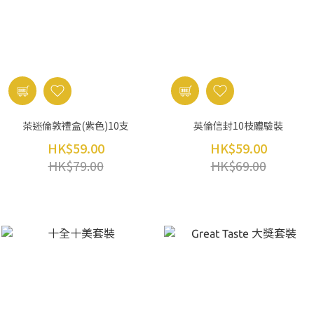
茶迷倫敦禮盒(紫色)10支
英倫信封10枝體驗裝
HK$59.00
HK$59.00
HK$79.00
HK$69.00