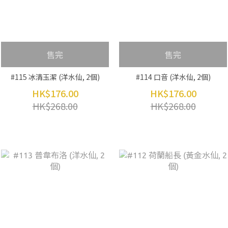
售完
售完
#115 冰清玉潔 (洋水仙, 2個)
#114 口音 (洋水仙, 2個)
HK$176.00
HK$176.00
HK$268.00
HK$268.00