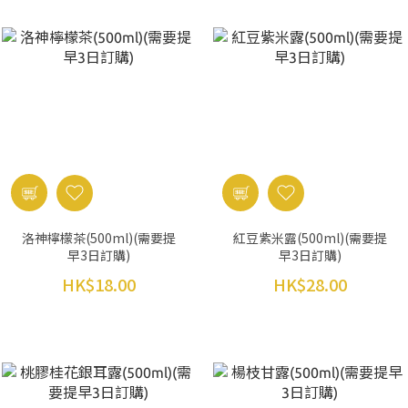
洛神檸檬茶(500ml)(需要提
紅豆紫米露(500ml)(需要提
早3日訂購)
早3日訂購)
HK$18.00
HK$28.00