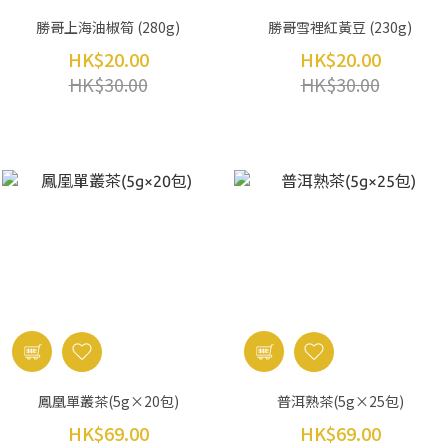
勝哥上海油椒筍 (280g)
勝哥雪裡紅黃豆 (230g)
HK$20.00
HK$20.00
HK$30.00
HK$30.00
鳳凰單叢茶(5g×20包)
普洱熟茶(5g×25包)
HK$69.00
HK$69.00