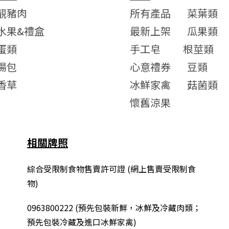
靚豬肉
所有產品
菜葉類
水果&禮盒
最新上架
瓜果類
蛋類
手工皂
根莖類
湯包
心意禮券
豆類
香草
冰鮮家禽
菇菌類
懷舊涼果
相關牌照
綜合
受限制食物售賣許可證 (網上售賣受限制食
物)
0963800222
(
預先包裝新鮮，冰鮮及冷藏肉類；
預先包裝冷藏及進口冰鮮家禽
)