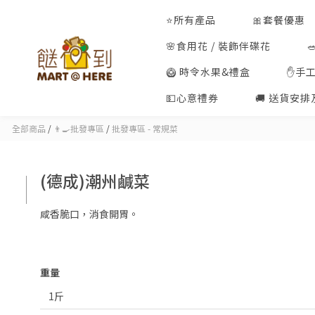
⭐所有產品
🎀套餐優惠
🌸食用花 / 裝飾伴碟花
🥝 時令水果&禮盒
✋手
💵心意禮券
🚚 送貨安
全部商品
/
👨‍🍳批發專區
/
批發專區 - 常規菜
(德成)潮州鹹菜
咸香脆口，消食開胃。
重量