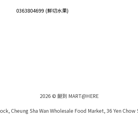
0363804699 (鮮切水果)
2026 © 餸到 MART@HERE
Block, Cheung Sha Wan Wholesale Food Market, 36 Yen Chow