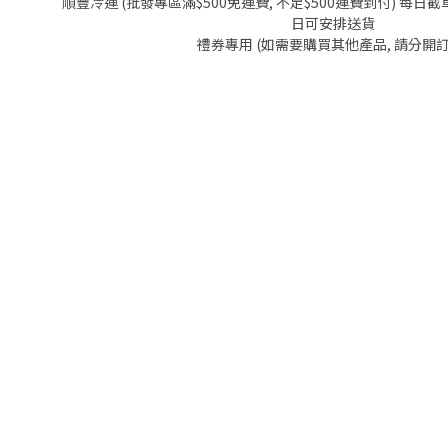
順豐冷運 (批發專區滿$500免運費, 不足$500運費到付) 每日截單
日可安排送貨
禮券專用 (如需要購買其他產品, 請分開訂