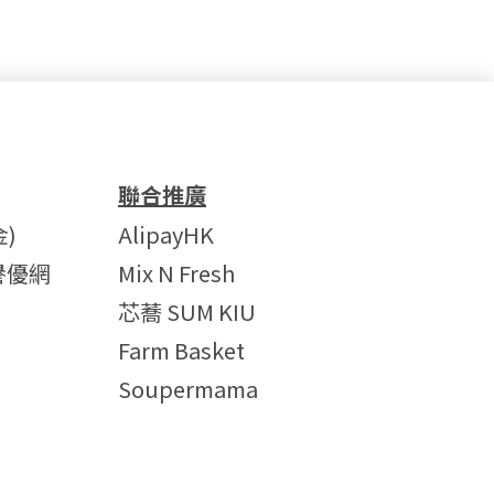
聯合推廣
)
AlipayHK
譽優網
Mix N Fresh
芯蕎 SUM KIU
Farm Basket
Soupermama