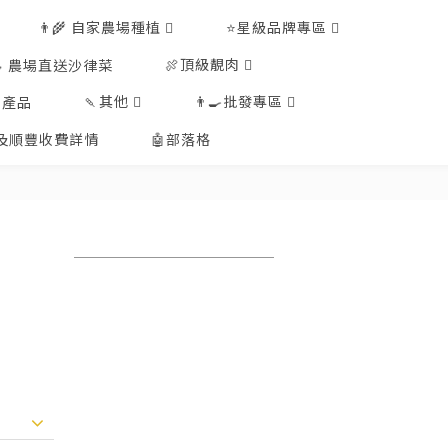
👨‍🌾 自家農場種植
⭐星級品牌專區
🍖頂級靚肉
🥗 農場直送沙律菜
🍡其他
👨‍🍳批發專區
工產品
排及順豐收費詳情
🤖部落格