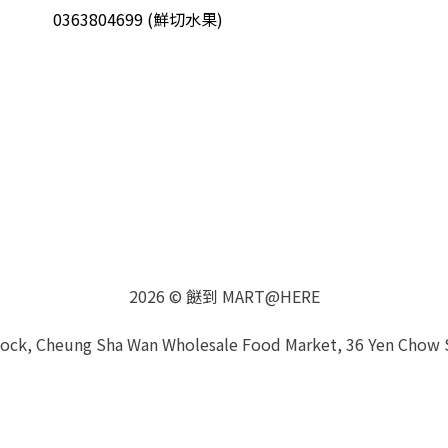
0363804699 (鮮切水果)
2026 © 餸到 MART@HERE
Block, Cheung Sha Wan Wholesale Food Market, 36 Yen Chow