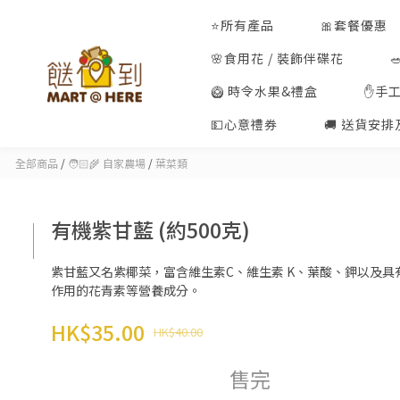
⭐所有產品
🎀套餐優惠
🌸食用花 / 裝飾伴碟花
🥝 時令水果&禮盒
✋手
💵心意禮券
🚚 送貨安
全部商品
/
🧑🏻‍🌾 自家農場
/
葉菜類
有機紫甘藍 (約500克)
紫甘藍又名紫椰菜，富含維生素C、維生素 K、葉酸、鉀以及具
作用的花青素等營養成分。
HK$35.00
HK$40.00
售完