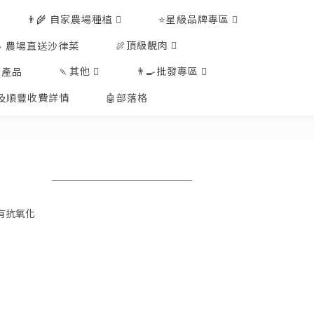
👨‍🌾 自家農場種植
⭐星級品牌專區
🍖頂級靚肉
🥗 農場直送沙律菜
🍡其他
👨‍🍳批發專區
工產品
排及順豐收費詳情
🤖部落格
有抗氧化