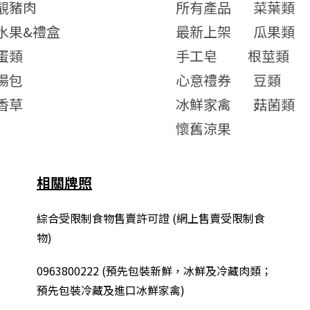
靚豬肉
所有產品
菜葉類
水果&禮盒
最新上架
瓜果類
蛋類
手工皂
根莖類
湯包
心意禮券
豆類
香草
冰鮮家禽
菇菌類
懷舊涼果
相關牌照
綜合
受限制食物售賣許可證 (網上售賣受限制食
物)
0963800222
(
預先包裝新鮮，冰鮮及冷藏肉類；
預先包裝冷藏及進口冰鮮家禽
)