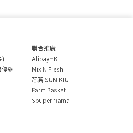
聯合推廣
)
AlipayHK
譽優網
Mix N Fresh
芯蕎 SUM KIU
Farm Basket
Soupermama