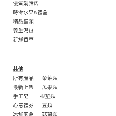
優質靚豬肉
時令水果&禮盒
精品蛋類
養生湯包
新鮮香草
其他
所有產品
菜葉類
最新上架
瓜果類
手工皂
根莖類
心意禮券
豆類
冰鮮家禽
菇菌類