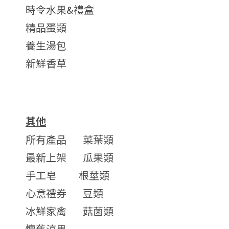
時令水果&禮盒
精品蛋類
養生湯包
新鮮香草
其他
所有產品
菜葉類
最新上架
瓜果類
手工皂
根莖類
心意禮券
豆類
冰鮮家禽
菇菌類
懷舊涼果