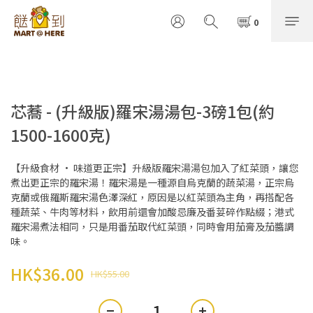
芯蕎 - (升級版)羅宋湯湯包-3磅1包(約
1500-1600克)
【升級食材 · 味道更正宗】升級版羅宋湯湯包加入了紅菜頭，讓您
煮出更正宗的羅宋湯！羅宋湯是一種源自烏克蘭的蔬菜湯，正宗烏
克蘭或俄羅斯羅宋湯色澤深紅，原因是以紅菜頭為主角，再搭配各
種蔬菜、牛肉等材料，飲用前還會加酸忌廉及番荽碎作點綴；港式
羅宋湯煮法相同，只是用番茄取代紅菜頭，同時會用茄膏及茄醬調
味。
HK$36.00
HK$55.00