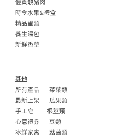
優質靚豬肉
時令水果&禮盒
精品蛋類
養生湯包
新鮮香草
其他
所有產品
菜葉類
最新上架
瓜果類
手工皂
根莖類
心意禮券
豆類
冰鮮家禽
菇菌類