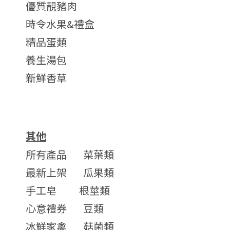
優質靚豬肉
時令水果&禮盒
精品蛋類
養生湯包
新鮮香草
其他
所有產品
菜葉類
最新上架
瓜果類
手工皂
根莖類
心意禮券
豆類
冰鮮家禽
菇菌類