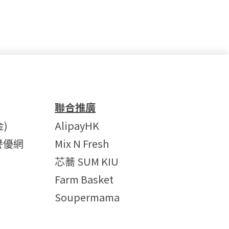
聯合推廣
)
AlipayHK
譽優網
Mix N Fresh
芯蕎 SUM KIU
Farm Basket
Soupermama