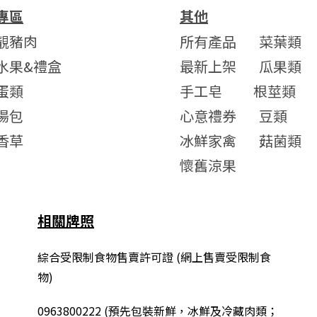
專區
其他
靚豬肉
所有產品
菜葉類
水果&禮盒
最新上架
瓜果類
蛋類
手工皂
根莖類
湯包
心意禮券
豆類
香草
冰鮮家禽
菇菌類
懷舊涼果
相關牌照
綜合
受限制食物售賣許可證 (網上售賣受限制食
物)
0963800222
(
預先包裝新鮮，冰鮮及冷藏肉類；