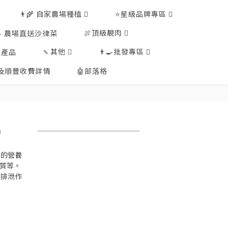
👨‍🌾 自家農場種植
⭐星級品牌專區
🍖頂級靚肉
🥗 農場直送沙律菜
🍡其他
👨‍🍳批發專區
工產品
排及順豐收費詳情
🤖部落格
)
葉的營養
鈣質等。
動排泄作