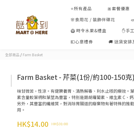
⭐所有產品
🎀套餐優惠
🌸食用花 / 裝飾伴碟花
🥝 時令水果&禮盒
✋手
💵心意禮券
🚚 送貨安
全部商品
/
Farm Basket
Farm Basket - 芹菜(1份/約100-150克
味甘微苦，性涼。有健脾養胃、清熱解毒、利水止咳的療效。
素含量較葉柄和葉莖為豐富，特別是類胡蘿蔔素、維生素 C、
另外，其豐富的纖維質，對消除胃腸道的廢棄物有著特殊的推
用。
HK$14.00
HK$31.00