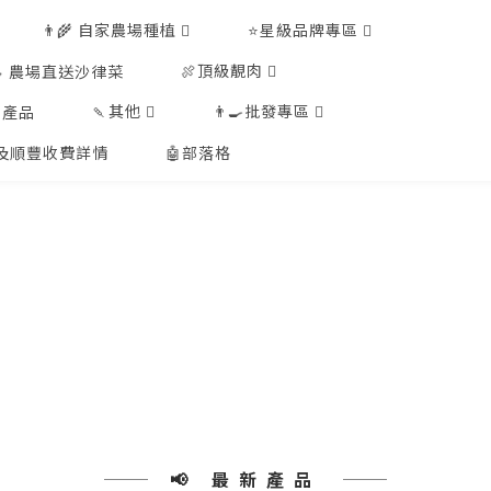
👨‍🌾 自家農場種植
⭐星級品牌專區
🍖頂級靚肉
🥗 農場直送沙律菜
🍡其他
👨‍🍳批發專區
工產品
排及順豐收費詳情
🤖部落格
📢 最新產品