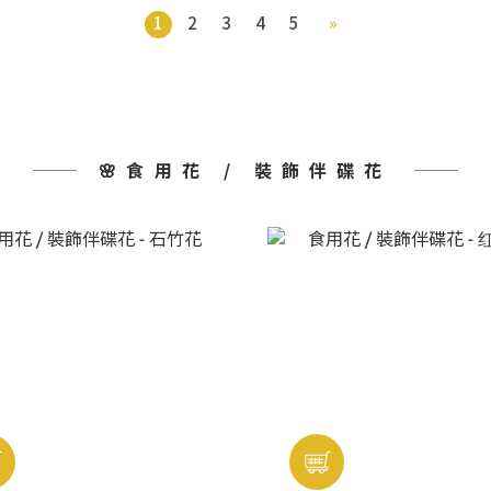
1
2
3
4
5
»
🌸食用花 / 裝飾伴碟花