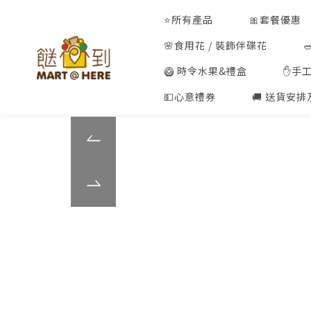
⭐所有產品
🎀套餐優惠
🌸食用花 / 裝飾伴碟花
🥝 時令水果&禮盒
✋手
💵心意禮券
🚚 送貨安