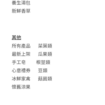
養生湯包
新鮮香草
其他
所有產品
菜葉類
最新上架
瓜果類
手工皂
根莖類
心意禮券
豆類
冰鮮家禽
菇菌類
懷舊涼果