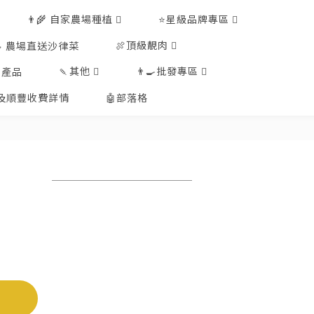
👨‍🌾 自家農場種植
⭐星級品牌專區
🍖頂級靚肉
🥗 農場直送沙律菜
🍡其他
👨‍🍳批發專區
工產品
排及順豐收費詳情
🤖部落格