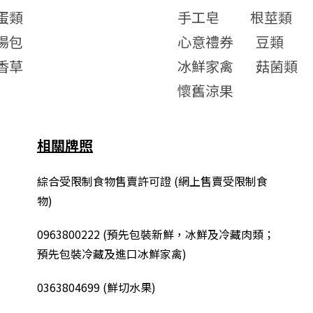
蛋類
手工皂
根莖類
湯包
心意禮券
豆類
香草
冰鮮家禽
菇菌類
懷舊涼果
相關牌照
綜合
受限制食物售賣許可證 (網上售賣受限制食
物)
0963800222
(
預先包裝新鮮，冰鮮及冷藏肉類；
預先包裝冷藏及進口冰鮮家禽
)
0363804699 (鮮切水果)