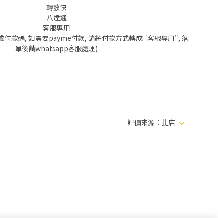
轉數快
八達通
客服專用
成付款碼, 如需要payme付款, 請將付款方式轉成 "客服專用", 落
單後請whatsapp客服處理)