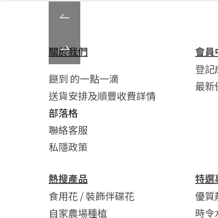
關於我們
會員
登記
餸到 的一點一滴
最新
送貨安排及順豐收費詳情
部落格
聯絡客服
私隱政策
熱搜產品
特選
食用花 / 裝飾伴碟花
優質
自家農場種植
時令