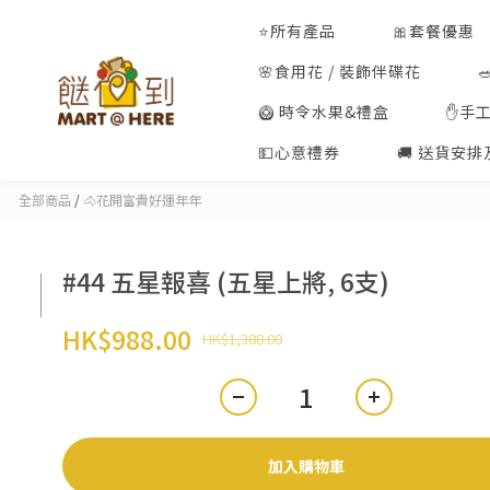
⭐所有產品
🎀套餐優惠
🌸食用花 / 裝飾伴碟花
🥝 時令水果&禮盒
✋手
💵心意禮券
🚚 送貨安
全部商品
/
🐴花開富貴好運年年
#44 五星報喜 (五星上將, 6支)
HK$988.00
HK$1,388.00
加入購物車