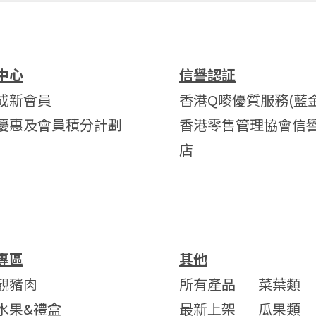
中心
信譽認証
成新會員
香港Q嘜優質服務(藍金
優惠及會員積分計劃
香港零售管理協會信
店
專區
其他
靚豬肉
所有產品
菜葉類
水果&禮盒
最新上架
瓜果類