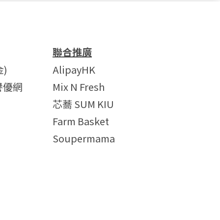
聯合推廣
)
AlipayHK
譽優網
Mix N Fresh
芯蕎 SUM KIU
Farm Basket
Soupermama