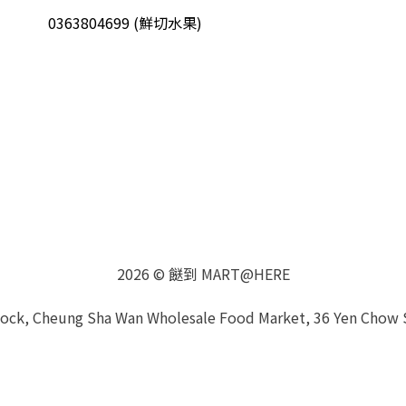
0363804699 (鮮切水果)
2026 © 餸到 MART@HERE
Block, Cheung Sha Wan Wholesale Food Market, 36 Yen Chow