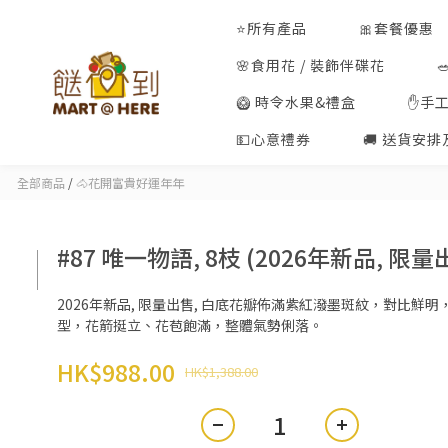
⭐所有產品
🎀套餐優惠
🌸食用花 / 裝飾伴碟花
🥝 時令水果&禮盒
✋手
💵心意禮券
🚚 送貨安
全部商品
/
🐴花開富貴好運年年
#87 唯一物語, 8枝 (2026年新品, 限量
2026年新品, 限量出售, 白底花瓣佈滿紫紅潑墨斑紋，對比鮮明
型，花箭挺立、花苞飽滿，整體氣勢俐落。
HK$988.00
HK$1,388.00