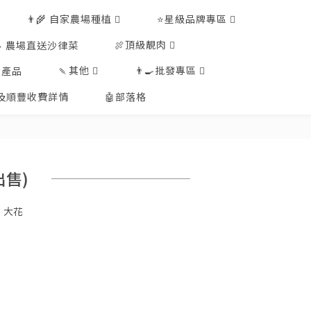
👨‍🌾 自家農場種植
⭐星級品牌專區
🍖頂級靚肉
🥗 農場直送沙律菜
🍡其他
👨‍🍳批發專區
工產品
排及順豐收費詳情
🤖部落格
出售)
，大花