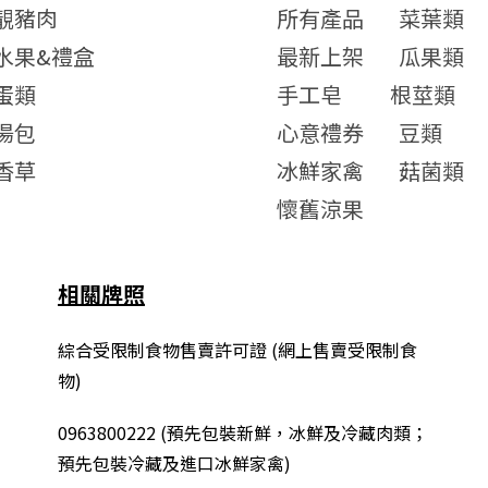
靚豬肉
所有產品
菜葉類
水果&禮盒
最新上架
瓜果類
蛋類
手工皂
根莖類
湯包
心意禮券
豆類
香草
冰鮮家禽
菇菌類
懷舊涼果
相關牌照
綜合
受限制食物售賣許可證 (網上售賣受限制食
物)
0963800222
(
預先包裝新鮮，冰鮮及冷藏肉類；
預先包裝冷藏及進口冰鮮家禽
)