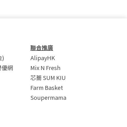
聯合推廣
)
AlipayHK
譽優網
Mix N Fresh
芯蕎 SUM KIU
Farm Basket
Soupermama