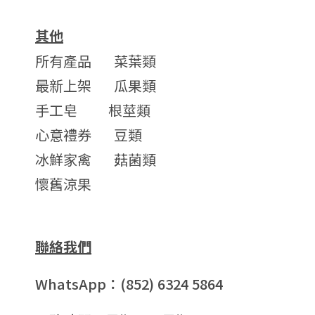
其他
所有產品
菜葉類
最新上架
瓜果類
手工皂
根莖類
心意禮券
豆類
冰鮮家禽
菇菌類
懷舊涼果
聯絡我們
WhatsApp：(852) 6324 5864