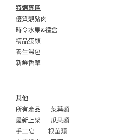
特選專區
優質靚豬肉
時令水果&禮盒
精品蛋類
養生湯包
新鮮香草
其他
所有產品
菜葉類
最新上架
瓜果類
手工皂
根莖類