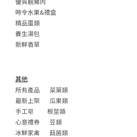
優質靚豬肉
時令水果&禮盒
精品蛋類
養生湯包
新鮮香草
其他
所有產品
菜葉類
最新上架
瓜果類
手工皂
根莖類
心意禮券
豆類
冰鮮家禽
菇菌類